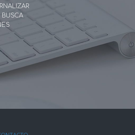
RNALIZAR
E BUSCA
NES